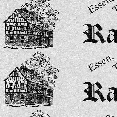
Getr├ñnkekarte A5 4 Seitig test-bilder-7