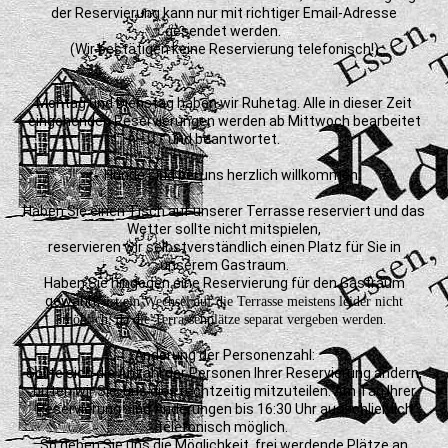
der Reservierung kann nur mit richtiger Email-Adresse
gesendet werden.
(Wir bestätigen keine Reservierung telefonisch!)
Montag und Dienstag haben wir Ruhetag. Alle in dieser Zeit
eingehenden Reservierungen werden ab Mittwoch bearbeitet
und beantwortet.
🐾 Hunde sind bei uns herzlich willkommen.
Haben Sie einen Tisch auf unserer Terrasse reserviert und das
Wetter sollte nicht mitspielen,
reservieren wir selbstverständlich einen Platz für Sie in
unserem Gastraum.
Haben Sie hingegen eine Reservierung für den Gastraum
gewählt,
ist ein Wechsel auf die Terrasse meistens leider nicht
möglich, da die Terrassenplätze separat vergeben werden.
Änderung der Personenzahl:
Sollte sich die Anzahl der Personen Ihrer Reservierung ändern,
bitten wir Sie, uns dies rechtzeitig mitzuteilen. Am Tag Ihrer
Reservierung sind Änderungen bis 16:30 Uhr ausschließlich
telefonisch möglich.
So geben Sie uns die Möglichkeit, frei werdende Plätze an