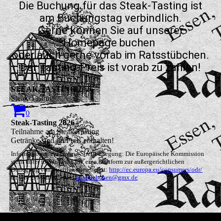
Die Buchung für das Steak-Tasting ist
am Buchungstag verbindlich.
Gerne können Sie auf unserer
Homepage buchen
oder auch gerne vorab im Ratsstübchen.
Der Tasting-Preis ist vorab zu zahlen!
STEAK-TASTING 2026
Steak-Tasting
0
Steak-Tasting 2026
Teilnahme am Steak-Tasting
Getränke sind im Preis enthalten!
Informationen zur Online-Streitbeilegung: Die Europäische Kommission
stellt unter folgendem Link eine Plattform zur außergerichtlichen
Beilegung von Streitigkeiten bereit:
http://ec.europa.eu/consumers/odr/
Unsere E-Mail-Adresse:
ratsstuebchen@gmx.de