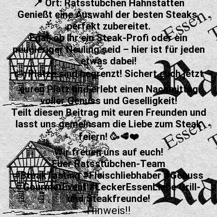
📍 Ort: Ratsstübchen Hahnstätten
Genießt eine Auswahl der besten Steaks,
perfekt zubereitet.
Egal, ob ihr ein Steak-Profi oder ein
neugieriger Neuling seid – hier ist für jeden
etwas dabei!
👉 Plätze sind begrenzt! Sichert euch jetzt
euren Platz und erlebt einen Nachmittag
voller Genuss und Geselligkeit!
Teilt diesen Beitrag mit euren Freunden und
lasst uns gemeinsam die Liebe zum Steak
feiern! 🥳🥩❤️
Wir freuen uns auf euch!
Euer Ratsstübchen-Team
#SteakTasting #Fleischliebhaber #Genuss
#GourmetEvent #LeckerEssenLiebe Grill-
und Steakfreunde!
Hinweis!!