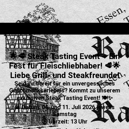
🌟🥩 Steak Tasting Event – Ein
Fest für Fleischliebhaber! 🥩🌟
Liebe Grill- und Steakfreunde!
Seid ihr bereit für ein unvergessliches
Geschmackserlebnis? Kommt zu unserem
exklusiven Steak Tasting Event! 🍽️✨
📅 Datum: 04. und 11. Juli 2026 jeweils
Samstag
🕒 Uhrzeit: 13 Uhr